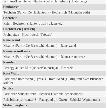
Schrems/Frohnleiten (Hautabauer) - Harterberg (Hoaterberg)
Heulantsch
Teichalm (Parkirišče Heulantsch) - Heulantsch (Mountain path)
Hochstein
Rein - Hochstein (Hunter's trail / Jägersteig)
Hochtrötsch (Trötsch)
Frohnleiten - Hochtrötsch (Trötsch)
Ranerwand
Mixnitz (Parkirišče Bärenschützklamm) - Ranerwand
Rannerwandkreuz
Mixnitz (Parkirišče Bärenschützklamm) - Rannerwandkreuz
Rennfeld
Pernegg an der Mur (železniška postaja) - Rennfeld
Rote Wand
Parkirišče Rote Wand (Tyrnau) - Rote Wand (Hiking trail over Bucheben
saddle)
Schöckl
Parkirišče Schöcklkreuz - Schöckl (Path via Schöcklkopf)
Rehabilitacijski center St. Radegund pri Grazu - Schöckl (Alpine trail)
Stubenberghaus