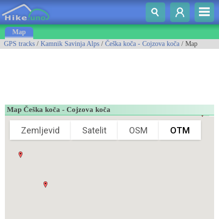
Map
GPS tracks
/
Kamnik Savinja Alps
/
Češka koča - Cojzova koča
/ Map
Map Češka koča - Cojzova koča
Zemljevid
Satelit
OSM
OTM