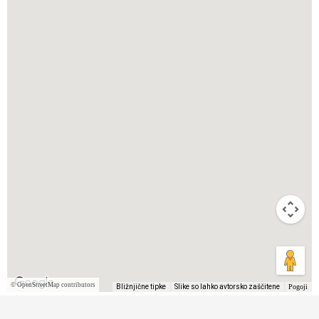
©
OpenStreetMap contributors
Bližnjične tipke
Slike so lahko avtorsko zaščitene
Pogoji
Copyright © 2026 Hike.uno,
Terms of use
,
Privacy and cookies