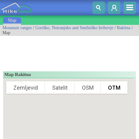
Map
Mountain ranges
/
Goriško, Notranjsko and Snežniško hribovje
/
Rakitna
/
Map
Map Rakitna
Zemljevid
Satelit
OSM
OTM