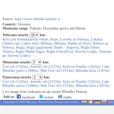
Source:
https://www.ribnisko-pohorje.si
Country:
Slovenia
Mountain range:
Pohorje, Dravinjske gorice and Haloze
Webcams nearby
km:
Koča pod Kremžarjevim vrhom
,
Kope
,
Lovrenc na Pohorju
,
Lukanja
(Vodna vas)
,
Lukov dom
,
Mislinja
,
Mislinja
,
Radlje ob Dravi
,
Ribnica na
Pohorju
,
Rogla
,
Rogla (apartments Dandi – Jurgovo)
,
Rogla (Hotel
Natura)
,
Rogla (Mašin Žaga)
,
Rogla (Ostruščica)
,
Slovenj Gradec
,
Šmartno
pri Slovenj Gradcu
Mountains nearby
km:
Črni vrh (1543m)
,
Jezerski vrh (1537m)
,
Koča na Pesniku (1101m)
,
Lake
Ribniško jezero (1490m)
,
Mali Črni vrh (1533m)
,
Ribniška koča (1507m)
Panoramas nearby
km:
Črni vrh (1543m)
,
Jezerski vrh (1537m)
,
Koča na Pesniku (1101m)
,
Lake
Ribniško jezero (1490m)
,
Mali Črni vrh (1533m)
,
Ribniška koča (1507m)
Live image from webcams on ski resorts Ribniško Pohorje.
Add to:
facebook
twitter
reddit
Copyright © 2026 Hike.uno,
Terms of use
,
Privacy and cookies