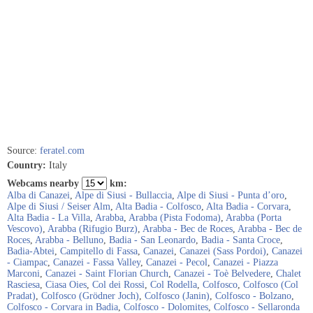
Source:
feratel.com
Country:
Italy
Webcams nearby
km:
Alba di Canazei
,
Alpe di Siusi - Bullaccia
,
Alpe di Siusi - Punta d’oro
,
Alpe di Siusi / Seiser Alm
,
Alta Badia - Colfosco
,
Alta Badia - Corvara
,
Alta Badia - La Villa
,
Arabba
,
Arabba (Pista Fodoma)
,
Arabba (Porta
Vescovo)
,
Arabba (Rifugio Burz)
,
Arabba - Bec de Roces
,
Arabba - Bec de
Roces
,
Arabba - Belluno
,
Badia - San Leonardo
,
Badia - Santa Croce
,
Badia-Abtei
,
Campitello di Fassa
,
Canazei
,
Canazei (Sass Pordoi)
,
Canazei
- Ciampac
,
Canazei - Fassa Valley
,
Canazei - Pecol
,
Canazei - Piazza
Marconi
,
Canazei - Saint Florian Church
,
Canazei - Toè Belvedere
,
Chalet
Rasciesa
,
Ciasa Oies
,
Col dei Rossi
,
Col Rodella
,
Colfosco
,
Colfosco (Col
Pradat)
,
Colfosco (Grödner Joch)
,
Colfosco (Janin)
,
Colfosco - Bolzano
,
Colfosco - Corvara in Badia
,
Colfosco - Dolomites
,
Colfosco - Sellaronda