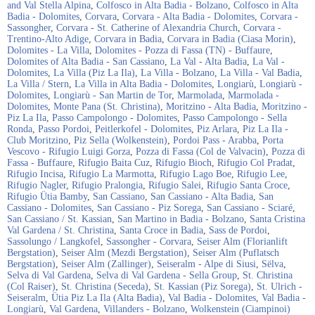
and Val Stella Alpina
,
Colfosco in Alta Badia - Bolzano
,
Colfosco in Alta
Badia - Dolomites
,
Corvara
,
Corvara - Alta Badia - Dolomites
,
Corvara -
Sassongher
,
Corvara - St. Catherine of Alexandria Church
,
Corvara -
Trentino-Alto Adige
,
Corvara in Badia
,
Corvara in Badia (Ciasa Morin)
,
Dolomites - La Villa
,
Dolomites - Pozza di Fassa (TN) - Buffaure
,
Dolomites of Alta Badia - San Cassiano
,
La Val - Alta Badia
,
La Val -
Dolomites
,
La Villa (Piz La Ila)
,
La Villa - Bolzano
,
La Villa - Val Badia
,
La Villa / Stern
,
La Villa in Alta Badia - Dolomites
,
Longiarù
,
Longiarù -
Dolomites
,
Longiarù - San Martin de Tor
,
Marmolada
,
Marmolada -
Dolomites
,
Monte Pana (St. Christina)
,
Moritzino - Alta Badia
,
Moritzino -
Piz La Ila
,
Passo Campolongo - Dolomites
,
Passo Campolongo - Sella
Ronda
,
Passo Pordoi
,
Peitlerkofel - Dolomites
,
Piz Arlara
,
Piz La Ila -
Club Moritzino
,
Piz Sella (Wolkenstein)
,
Pordoi Pass - Arabba
,
Porta
Vescovo - Rifugio Luigi Gorza
,
Pozza di Fassa (Col de Valvacin)
,
Pozza di
Fassa - Buffaure
,
Rifugio Baita Cuz
,
Rifugio Bioch
,
Rifugio Col Pradat
,
Rifugio Incisa
,
Rifugio La Marmotta
,
Rifugio Lago Boe
,
Rifugio Lee
,
Rifugio Nagler
,
Rifugio Pralongia
,
Rifugio Salei
,
Rifugio Santa Croce
,
Rifugio Ütia Bamby
,
San Cassiano
,
San Cassiano - Alta Badia
,
San
Cassiano - Dolomites
,
San Cassiano - Piz Sorega
,
San Cassiano - Sciaré
,
San Cassiano / St. Kassian
,
San Martino in Badia - Bolzano
,
Santa Cristina
Val Gardena / St. Christina
,
Santa Croce in Badia
,
Sass de Pordoi
,
Sassolungo / Langkofel
,
Sassongher - Corvara
,
Seiser Alm (Florianlift
Bergstation)
,
Seiser Alm (Mezdi Bergstation)
,
Seiser Alm (Puflatsch
Bergstation)
,
Seiser Alm (Zallinger)
,
Seiseralm - Alpe di Siusi
,
Sëlva
,
Selva di Val Gardena
,
Selva di Val Gardena - Sella Group
,
St. Christina
(Col Raiser)
,
St. Christina (Seceda)
,
St. Kassian (Piz Sorega)
,
St. Ulrich -
Seiseralm
,
Ütia Piz La Ila (Alta Badia)
,
Val Badia - Dolomites
,
Val Badia -
Longiarù
,
Val Gardena
,
Villanders - Bolzano
,
Wolkenstein (Ciampinoi)