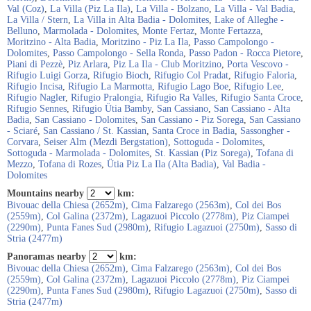
Val (Coz)
,
La Villa (Piz La Ila)
,
La Villa - Bolzano
,
La Villa - Val Badia
,
La Villa / Stern
,
La Villa in Alta Badia - Dolomites
,
Lake of Alleghe -
Belluno
,
Marmolada - Dolomites
,
Monte Fertaz
,
Monte Fertazza
,
Moritzino - Alta Badia
,
Moritzino - Piz La Ila
,
Passo Campolongo -
Dolomites
,
Passo Campolongo - Sella Ronda
,
Passo Padon - Rocca Pietore
,
Piani di Pezzè
,
Piz Arlara
,
Piz La Ila - Club Moritzino
,
Porta Vescovo -
Rifugio Luigi Gorza
,
Rifugio Bioch
,
Rifugio Col Pradat
,
Rifugio Faloria
,
Rifugio Incisa
,
Rifugio La Marmotta
,
Rifugio Lago Boe
,
Rifugio Lee
,
Rifugio Nagler
,
Rifugio Pralongia
,
Rifugio Ra Valles
,
Rifugio Santa Croce
,
Rifugio Sennes
,
Rifugio Ütia Bamby
,
San Cassiano
,
San Cassiano - Alta
Badia
,
San Cassiano - Dolomites
,
San Cassiano - Piz Sorega
,
San Cassiano
- Sciaré
,
San Cassiano / St. Kassian
,
Santa Croce in Badia
,
Sassongher -
Corvara
,
Seiser Alm (Mezdi Bergstation)
,
Sottoguda - Dolomites
,
Sottoguda - Marmolada - Dolomites
,
St. Kassian (Piz Sorega)
,
Tofana di
Mezzo
,
Tofana di Rozes
,
Ütia Piz La Ila (Alta Badia)
,
Val Badia -
Dolomites
Mountains nearby
km:
Bivouac della Chiesa (2652m)
,
Cima Falzarego (2563m)
,
Col dei Bos
(2559m)
,
Col Galina (2372m)
,
Lagazuoi Piccolo (2778m)
,
Piz Ciampei
(2290m)
,
Punta Fanes Sud (2980m)
,
Rifugio Lagazuoi (2750m)
,
Sasso di
Stria (2477m)
Panoramas nearby
km:
Bivouac della Chiesa (2652m)
,
Cima Falzarego (2563m)
,
Col dei Bos
(2559m)
,
Col Galina (2372m)
,
Lagazuoi Piccolo (2778m)
,
Piz Ciampei
(2290m)
,
Punta Fanes Sud (2980m)
,
Rifugio Lagazuoi (2750m)
,
Sasso di
Stria (2477m)