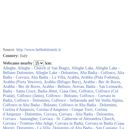
Source:
http://www.belledolomiti.it
Country:
Italy
Webcams nearby
km:
Alleghe
,
Alleghe - Church of San Biagio
,
Alleghe Lake
,
Alleghe Lake -
Belluno Dolomites
,
Alleghe Lake - Dolomites
,
Alta Badia - Colfosco
,
Alta
Badia - Corvara
,
Alta Badia - La Villa
,
Arabba
,
Arabba (Pista Fodoma)
,
Arabba (Porta Vescovo)
,
Arabba (Rifugio Burz)
,
Arabba - Bec de Roces
,
Arabba - Bec de Roces
,
Arabba - Belluno
,
Averau
,
Badia - San Leonardo
,
Badia - Santa Croce
,
Badia-Abtei
,
Ciasa Oies
,
Colfosco
,
Colfosco (Col
Pradat)
,
Colfosco (Janin)
,
Colfosco - Bolzano
,
Colfosco - Corvara in
Badia
,
Colfosco - Dolomites
,
Colfosco - Sellaronda and Val Stella Alpina
,
Colfosco in Alta Badia - Bolzano
,
Colfosco in Alta Badia - Dolomites
,
Cortina d'Ampezzo
,
Cortina d'Ampezzo - Cinque Torri
,
Cortina
d'Ampezzo - Dolomites
,
Corvara
,
Corvara - Alta Badia - Dolomites
,
Corvara - Sassongher
,
Corvara - St. Catherine of Alexandria Church
,
Corvara - Trentino-Alto Adige
,
Corvara in Badia
,
Corvara in Badia (Ciasa
Morin)
,
Dolomites - La Villa
,
Dolomites of Alta Badia - San Cassiano
,
La